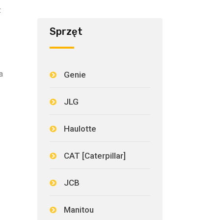
z
Sprzęt
a
Genie
JLG
Haulotte
CAT [Caterpillar]
JCB
Manitou