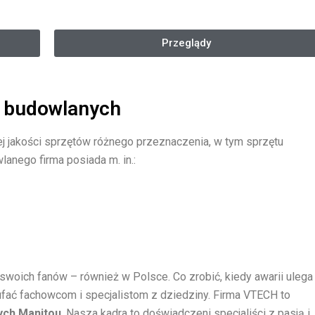
Przeglądy
n budowlanych
ej jakości sprzętów różnego przeznaczenia, w tym sprzętu
anego firma posiada m. in.:
 swoich fanów – również w Polsce. Co zrobić, kiedy awarii ulega
ufać fachowcom i specjalistom z dziedziny. Firma VTECH to
ych Manitou
. Nasza kadra to doświadczeni specjaliści z pasją i