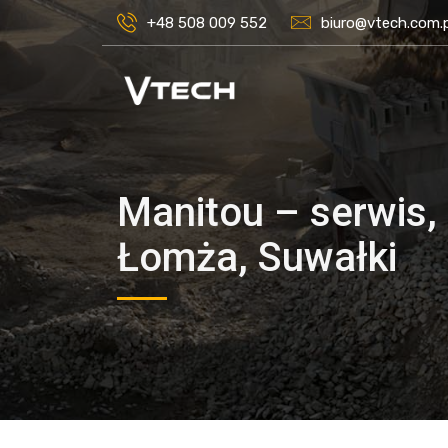
+48 508 009 552
biuro@vtech.com.p
Manitou – serwis, 
Łomża, Suwałki