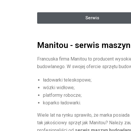
Serwis
Manitou - serwis maszy
Francuska firma Manitou to producent wysoki
budowlanego. W swojej ofercie sprzętu budowl
ładowarki teleskopowe;
wózki widłowe;
platformy robocze;
koparko ładowarki.
Wiele lat na rynku sprawiło, że marka posiada
tak jakościowy sprzęt jak Manitou? Należy za
profesjonaliści od
serwis maszyn budowlan