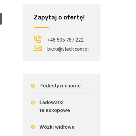
Zapytaj o ofertę!
+48 505 787 222
biuro@vtech.com.pl
Podesty ruchome
Ładowarki
teleskopowe
Wózki widłowe