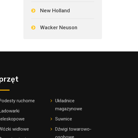
New Holland
Wacker Neuson
przęt
Podesty ruchome
Układnice
magazynowe
Ładowarki
teleskopowe
Suwnice
Wózki widłowe
Dźwigi towarowo-
osobowe